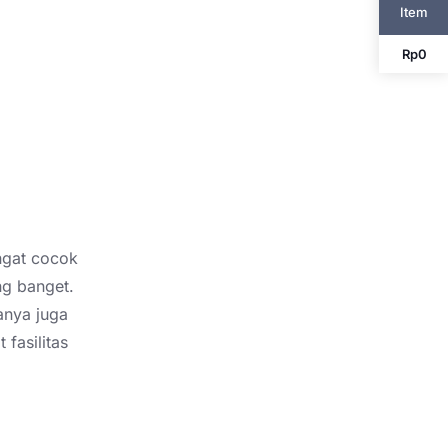
Item
Rp
0
ngat cocok
ng banget.
anya juga
 fasilitas