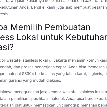
it, bawa jalan keluarnya ke skala nasional dan Jakarta. Uni
 kebutuhan Anda. Bengkel kami juga siap membuat pesanan
esisi.
pa Memilih Pembuatan
less Lokal untuk Kebutuha
asi?
or wastafel stainless lokal di Jakarta menjamin komunikasi
 rendah, dan proses pengerjaan cepat. Anda bisa memesan 
n material SS304 berkualitas yang tahan karat, higienis, s
yanan garansi yang mudah diakses.
lainnya menggunakan jasa vendor wastafel stainless lokal 
s dalam pemilihan spesifikasi material. Anda bisa berdiskusi 
tebalan plat untuk memastikan unit sanggup menahan beba