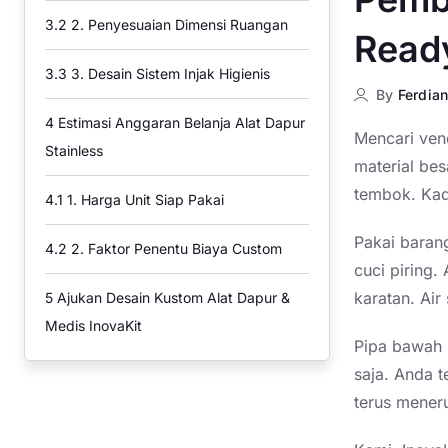
3.2
2. Penyesuaian Dimensi Ruangan
Read
3.3
3. Desain Sistem Injak Higienis
By
Ferdian
4
Estimasi Anggaran Belanja Alat Dapur
Mencari ven
Stainless
material bes
tembok. Kad
4.1
1. Harga Unit Siap Pakai
Pakai baran
4.2
2. Faktor Penentu Biaya Custom
cuci piring.
karatan. Ai
5
Ajukan Desain Kustom Alat Dapur &
Medis InovaKit
Pipa bawah m
saja. Anda t
terus mener