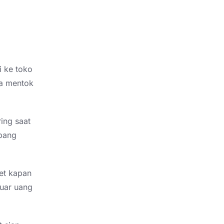
i ke toko
ya mentok
ing saat
mpang
set kapan
luar uang