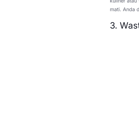
kuliner atau
mati. Anda 
3. Was