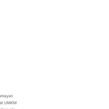
lumayan
buat UMKM