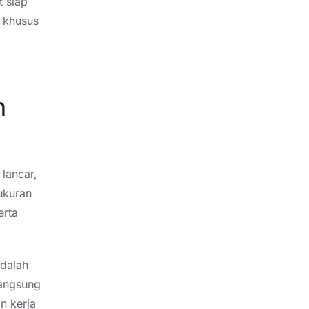
t siap
 khusus
n
 lancar,
ukuran
erta
adalah
langsung
n kerja