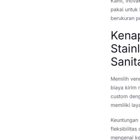
Kami, InovaK
pakai untuk
berukuran pr
Kena
Stain
Sanit
Memilih vend
biaya kirim
custom denga
memiliki la
Keuntungan 
fleksibilita
mengenai ke