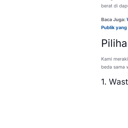
berat di dap
Baca Juga:
Publik yang
Pilih
Kami merakit
beda sama w
1. Was