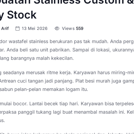
y Stock
 Arif
13 Mei 2026
Views
559
dor wastafel stainless berukuran pas tak mudah. Anda perg
ar. Anda beli satu unit pabrikan. Sampai di lokasi, ukurann
ang barangnya malah kekecilan.
g seadanya merusak ritme kerja. Karyawan harus miring-mir
 Antrean cuci tangan jadi panjang. Plat besi murah juga ga
r sabun pelan-pelan memakan logam itu.
ulai bocor. Lantai becek tiap hari. Karyawan bisa terpele
erpaksa panggil tukang lagi buat menambal masalah ini. Ke
us.