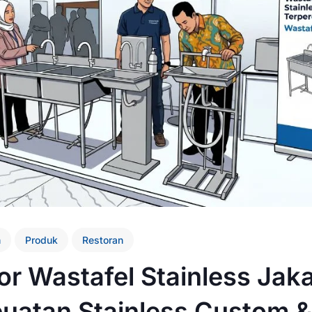
n
Produk
Restoran
r Wastafel Stainless Jaka
uatan Stainless Custom &