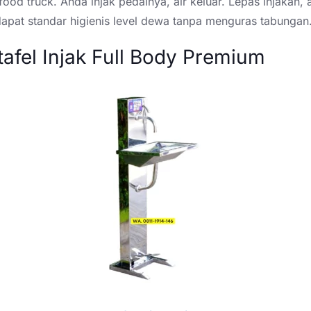
 food truck. Anda injak pedalnya, air keluar. Lepas injakan, a
dapat standar higienis level dewa tanpa menguras tabungan
tafel Injak Full Body Premium