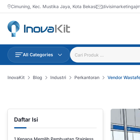
Skip
Cimuning, Kec. Mustika Jaya, Kota Bekasi
divisimarketinga
to
content
All Categories
InovaKit
Blog
Industri
Perkantoran
Vendor Wastafe
Daftar Isi
1
Kenapa Memilih Pembuatan Stainless