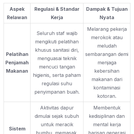
Aspek
Regulasi & Standar
Dampak & Tujuan
Relawan
Kerja
Nyata
Melarang pekerja
Seluruh staf wajib
merokok atau
mengikuti pelatihan
meludah
khusus sanitasi diri,
Pelatihan
sembarangan demi
menguasai teknik
Penjamah
menjaga
mencuci tangan
Makanan
kebersihan
higienis, serta paham
makanan dari
regulasi suhu
kontaminasi
penyimpanan buah.
kotoran.
Aktivitas dapur
Membentuk
dimulai sejak subuh
kedisiplinan dan
untuk meracik
mental kerja
Sistem
bumbu, memasak,
barisan generasi