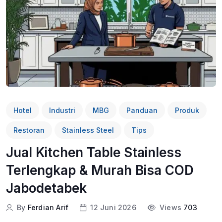
Hotel
Industri
MBG
Panduan
Produk
Restoran
Stainless Steel
Tips
Jual Kitchen Table Stainless
Terlengkap & Murah Bisa COD
Jabodetabek
By
Ferdian Arif
12 Juni 2026
Views
703