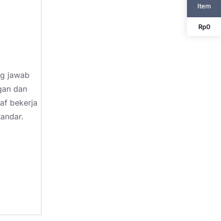
Item
Rp
0
ng jawab
ngan dan
af bekerja
tandar.