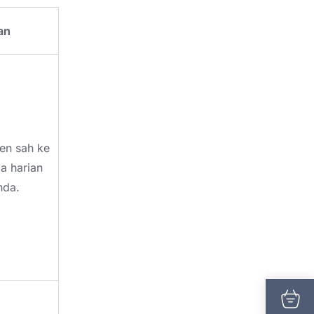
an
en sah ke
a harian
nda.