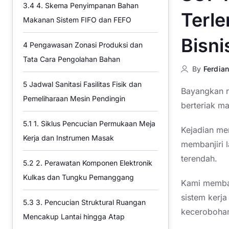
3.4
4. Skema Penyimpanan Bahan
Terle
Makanan Sistem FIFO dan FEFO
Bisni
4
Pengawasan Zonasi Produksi dan
Tata Cara Pengolahan Bahan
By
Ferdian
5
Jadwal Sanitasi Fasilitas Fisik dan
Bayangkan r
Pemeliharaan Mesin Pendingin
berteriak m
5.1
1. Siklus Pencucian Permukaan Meja
Kejadian mem
Kerja dan Instrumen Masak
membanjiri l
terendah.
5.2
2. Perawatan Komponen Elektronik
Kulkas dan Tungku Pemanggang
Kami membaw
sistem kerj
5.3
3. Pencucian Struktural Ruangan
kecerobohan
Mencakup Lantai hingga Atap