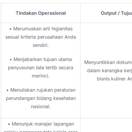
Tindakan Operasional
Output / Tuju
• Merumuskan arti higienitas
sesuai kriteria perusahaan Anda
sendiri.
• Menjabarkan tujuan utama
Menyuntikkan dokum
penyusunan tata tertib secara
dalam kerangka kerj
merinci.
bisnis kuliner A
• Menuliskan rujukan peraturan
perundangan bidang kesehatan
nasional.
• Menunjuk manajer lapangan
selaku pengawas tata kelola area