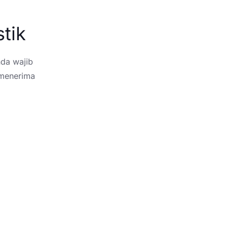
tik
nda wajib
 menerima