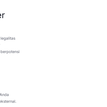
er
legalitas
r
 berpotensi
 Anda
ksternal.