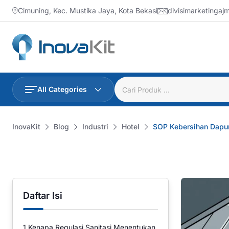
Skip
Cimuning, Kec. Mustika Jaya, Kota Bekasi
divisimarketinga
to
content
All Categories
InovaKit
Blog
Industri
Hotel
SOP Kebersihan Dapur
Daftar Isi
1
Kenapa Regulasi Sanitasi Menentukan