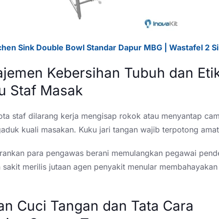
chen Sink Double Bowl Standar Dapur MBG | Wastafel 2 S
ajemen Kebersihan Tubuh dan Eti
ku Staf Masak
ota staf dilarang kerja mengisap rokok atau menyantap cam
aduk kuali masakan. Kuku jari tangan wajib terpotong ama
ankan para pengawas berani memulangkan pegawai pender
 sakit merilis jutaan agen penyakit menular membahayakan 
ran Cuci Tangan dan Tata Cara