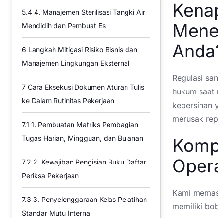
Kenap
5.4
4. Manajemen Sterilisasi Tangki Air
Menen
Mendidih dan Pembuat Es
Anda
6
Langkah Mitigasi Risiko Bisnis dan
Manajemen Lingkungan Eksternal
Regulasi san
7
Cara Eksekusi Dokumen Aturan Tulis
hukum saat 
ke Dalam Rutinitas Pekerjaan
kebersihan 
merusak repu
7.1
1. Pembuatan Matriks Pembagian
Tugas Harian, Mingguan, dan Bulanan
Komp
Oper
7.2
2. Kewajiban Pengisian Buku Daftar
Periksa Pekerjaan
Kami memasu
7.3
3. Penyelenggaraan Kelas Pelatihan
memiliki bo
Standar Mutu Internal