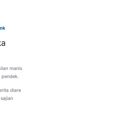
ink
ka
ilan manis
t pendek.
ita diare
sajian