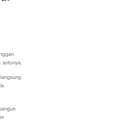
anggan
 sotonya.
 langsung
ik
mbangun
am