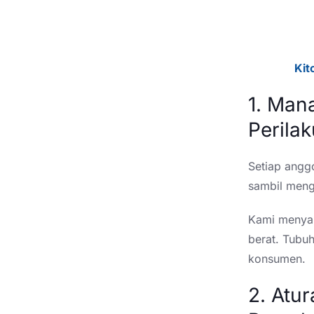
Kit
1. Man
Perila
Setiap angg
sambil meng
Kami menyar
berat. Tubuh
konsumen.
2. Atu